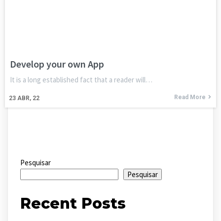
Develop your own App
It is a long established fact that a reader will…
Read More
23
ABR, 22
Pesquisar
Pesquisar
Recent Posts