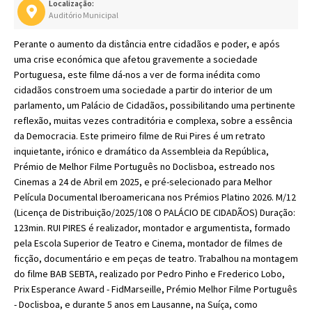
Localização:
Auditório Municipal
Perante o aumento da distância entre cidadãos e poder, e após
uma crise económica que afetou gravemente a sociedade
Portuguesa, este filme dá-nos a ver de forma inédita como
cidadãos constroem uma sociedade a partir do interior de um
parlamento, um Palácio de Cidadãos, possibilitando uma pertinente
reflexão, muitas vezes contraditória e complexa, sobre a essência
da Democracia. Este primeiro filme de Rui Pires é um retrato
inquietante, irónico e dramático da Assembleia da República,
Prémio de Melhor Filme Português no Doclisboa, estreado nos
Cinemas a 24 de Abril em 2025, e pré-selecionado para Melhor
Película Documental Iberoamericana nos Prémios Platino 2026. M/12
(Licença de Distribuição/2025/108 O PALÁCIO DE CIDADÃOS) Duração:
123min. RUI PIRES é realizador, montador e argumentista, formado
pela Escola Superior de Teatro e Cinema, montador de filmes de
ficção, documentário e em peças de teatro. Trabalhou na montagem
do filme BAB SEBTA, realizado por Pedro Pinho e Frederico Lobo,
Prix Esperance Award - FidMarseille, Prémio Melhor Filme Português
- Doclisboa, e durante 5 anos em Lausanne, na Suíça, como