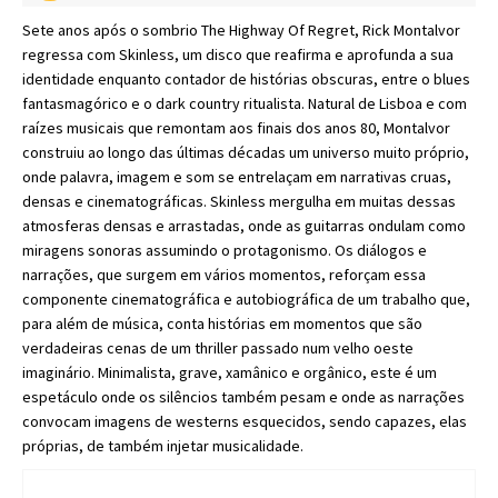
Sete anos após o sombrio The Highway Of Regret, Rick Montalvor
regressa com Skinless, um disco que reafirma e aprofunda a sua
identidade enquanto contador de histórias obscuras, entre o blues
fantasmagórico e o dark country ritualista. Natural de Lisboa e com
raízes musicais que remontam aos finais dos anos 80, Montalvor
construiu ao longo das últimas décadas um universo muito próprio,
onde palavra, imagem e som se entrelaçam em narrativas cruas,
densas e cinematográficas. Skinless mergulha em muitas dessas
atmosferas densas e arrastadas, onde as guitarras ondulam como
miragens sonoras assumindo o protagonismo. Os diálogos e
narrações, que surgem em vários momentos, reforçam essa
componente cinematográfica e autobiográfica de um trabalho que,
para além de música, conta histórias em momentos que são
verdadeiras cenas de um thriller passado num velho oeste
imaginário. Minimalista, grave, xamânico e orgânico, este é um
espetáculo onde os silêncios também pesam e onde as narrações
convocam imagens de westerns esquecidos, sendo capazes, elas
próprias, de também injetar musicalidade.