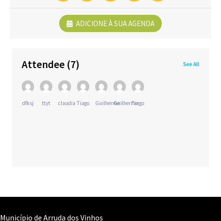
ADICIONE À SUA AGENDA
Attendee
(7)
See All
dfksj
ttyt
claudia
Tiago
Guilherme
Guilherme
Tiago
Município de Arruda dos Vinhos