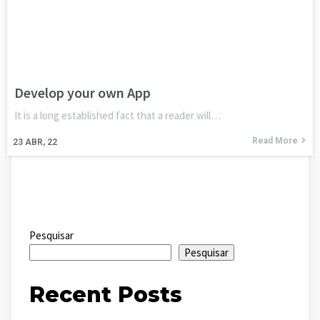
Develop your own App
It is a long established fact that a reader will…
Read More
23
ABR, 22
Pesquisar
Pesquisar
Recent Posts